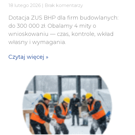
18 lutego 2026
Brak komentarzy
Dotacja ZUS BHP dla firm budowlanych:
do 300 000 zł. Obalamy 4 mity o
wnioskowaniu — czas, kontrole, wkład
własny i wymagania.
Czytaj więcej »