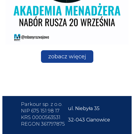
zobacz więcej
Parkour sp. z o.o.
ul. Niebyła 35
NIP 675 151 98 17
KRS 0000563531
32-043 Cianowice
REGON 361797875