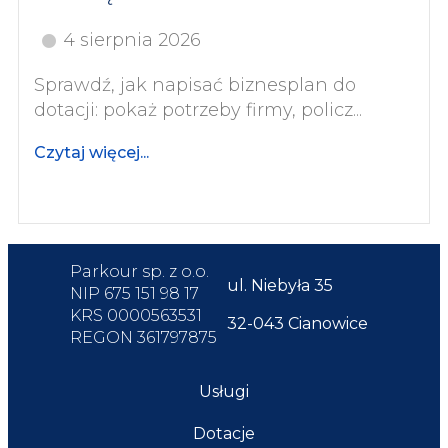
4 sierpnia 2026
Sprawdź, jak napisać biznesplan do
dotacji: pokaż potrzeby firmy, policz...
Czytaj więcej...
Parkour sp. z o.o.
ul. Niebyła 35
NIP 675 151 98 17
KRS 0000563531
32-043 Cianowice
REGON 361797875
Usługi
Dotacje